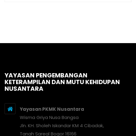
YAYASAN PENGEMBANGAN
KETERAMPILAN DAN MUTU KEHIDUPAN
NUSANTARA
Yayasan PKMK Nusantara
Wisma Griya Nusa Bangsa
Jln. KH. Sholeh Iskandar KM 4 Cibadak,
Tanah Sareal Bogor 16166